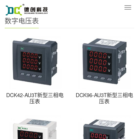
您的位置：
网站首页
>
产品中心
>
数字电压表
导
航
数字电压表
菜
单
DCK42-AU3T新型三相电
DCK96-AU3T新型三相电
压表
压表