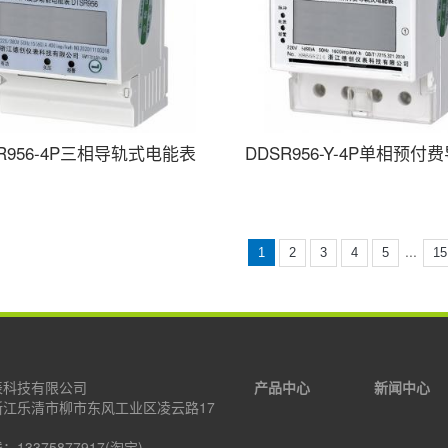
R956-4P三相导轨式电能表
DDSR956-Y-4P单相预付
...
1
2
3
4
5
15
表科技有限公司
产品中心
新闻中心
浙江乐清市柳市东风工业区凌云路17
13375877917(淘宝)