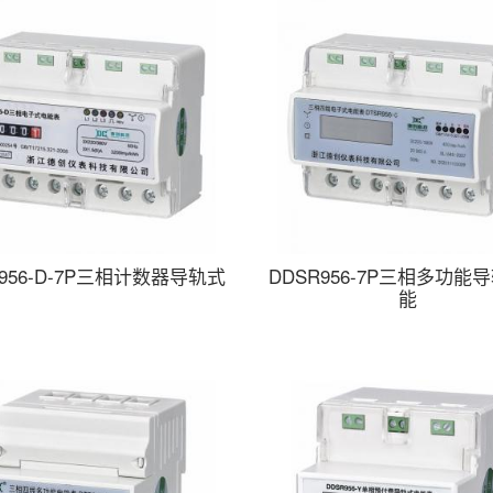
R956-D-7P三相计数器导轨式
DDSR956-7P三相多功能
能