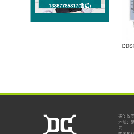
13867785817(售后)
DDS
德创仪
地址：
号
服务热线：