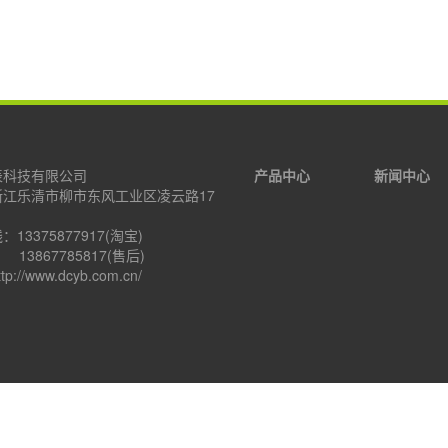
表科技有限公司
产品中心
新闻中心
浙江乐清市柳市东风工业区凌云路17
13375877917(淘宝)
7785817(售后)
://www.dcyb.com.cn/